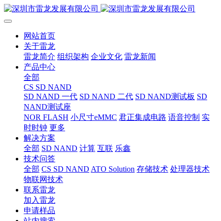
网站首页
关于雷龙
雷龙简介
组织架构
企业文化
雷龙新闻
产品中心
全部
CS SD NAND
SD NAND 一代
SD NAND 二代
SD NAND测试板
SD
NAND测试座
NOR FLASH
小尺寸eMMC
君正集成电路
语音控制
实
时时钟
更多
解决方案
全部
SD NAND
计算
互联
乐鑫
技术问答
全部
CS SD NAND
ATO Solution
存储技术
处理器技术
物联网技术
联系雷龙
加入雷龙
申请样品
站内搜索