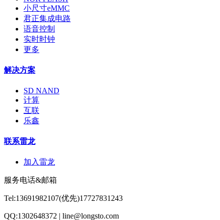
小尺寸eMMC
君正集成电路
语音控制
实时时钟
更多
解决方案
SD NAND
计算
互联
乐鑫
联系雷龙
加入雷龙
服务电话&邮箱
Tel:13691982107(优先)17727831243
QQ:1302648372 | line@longsto.com