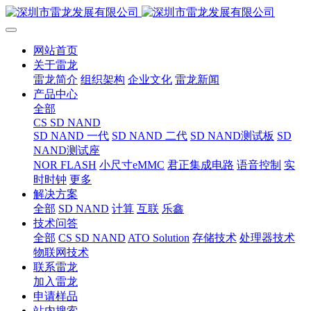
网站首页
关于雷龙
雷龙简介
组织架构
企业文化
雷龙新闻
产品中心
全部
CS SD NAND
SD NAND 一代
SD NAND 二代
SD NAND测试板
SD
NAND测试座
NOR FLASH
小尺寸eMMC
君正集成电路
语音控制
实
时时钟
更多
解决方案
全部
SD NAND
计算
互联
乐鑫
技术问答
全部
CS SD NAND
ATO Solution
存储技术
处理器技术
物联网技术
联系雷龙
加入雷龙
申请样品
站内搜索