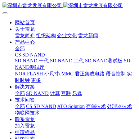
网站首页
关于雷龙
雷龙简介
组织架构
企业文化
雷龙新闻
产品中心
全部
CS SD NAND
SD NAND 一代
SD NAND 二代
SD NAND测试板
SD
NAND测试座
NOR FLASH
小尺寸eMMC
君正集成电路
语音控制
实
时时钟
更多
解决方案
全部
SD NAND
计算
互联
乐鑫
技术问答
全部
CS SD NAND
ATO Solution
存储技术
处理器技术
物联网技术
联系雷龙
加入雷龙
申请样品
站内搜索