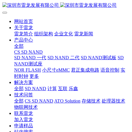
网站首页
关于雷龙
雷龙简介
组织架构
企业文化
雷龙新闻
产品中心
全部
CS SD NAND
SD NAND 一代
SD NAND 二代
SD NAND测试板
SD
NAND测试座
NOR FLASH
小尺寸eMMC
君正集成电路
语音控制
实
时时钟
更多
解决方案
全部
SD NAND
计算
互联
乐鑫
技术问答
全部
CS SD NAND
ATO Solution
存储技术
处理器技术
物联网技术
联系雷龙
加入雷龙
申请样品
站内搜索