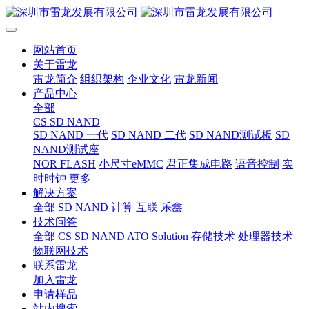
网站首页
关于雷龙
雷龙简介
组织架构
企业文化
雷龙新闻
产品中心
全部
CS SD NAND
SD NAND 一代
SD NAND 二代
SD NAND测试板
SD
NAND测试座
NOR FLASH
小尺寸eMMC
君正集成电路
语音控制
实
时时钟
更多
解决方案
全部
SD NAND
计算
互联
乐鑫
技术问答
全部
CS SD NAND
ATO Solution
存储技术
处理器技术
物联网技术
联系雷龙
加入雷龙
申请样品
站内搜索