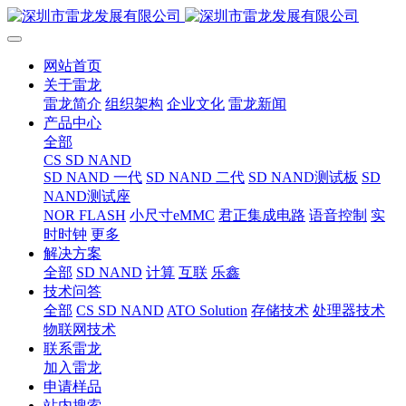
网站首页
关于雷龙
雷龙简介
组织架构
企业文化
雷龙新闻
产品中心
全部
CS SD NAND
SD NAND 一代
SD NAND 二代
SD NAND测试板
SD
NAND测试座
NOR FLASH
小尺寸eMMC
君正集成电路
语音控制
实
时时钟
更多
解决方案
全部
SD NAND
计算
互联
乐鑫
技术问答
全部
CS SD NAND
ATO Solution
存储技术
处理器技术
物联网技术
联系雷龙
加入雷龙
申请样品
站内搜索