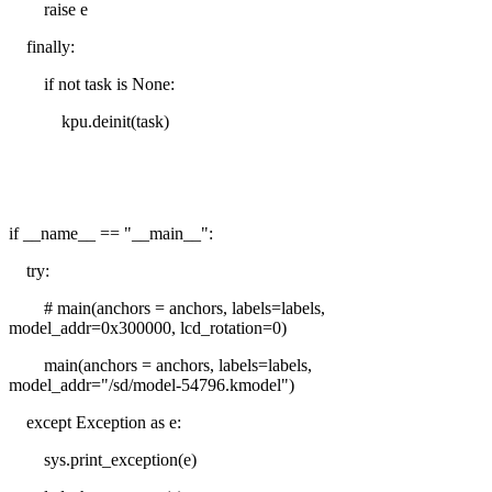
raise e
finally:
if not task is None:
kpu.deinit(task)
if __name__ == "__main__":
try:
# main(anchors = anchors, labels=labels,
model_addr=0x300000, lcd_rotation=0)
main(anchors = anchors, labels=labels,
model_addr="/sd/model-54796.kmodel")
except Exception as e:
sys.print_exception(e)