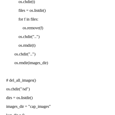
os.chdir(t)
files = os.listdir()
for f in files:
os.remove(f)
os.chdir("..")
os.rmdir(t)
os.chdir("..")
os.rmdir(images_dir)
# del_all_images()
os.chdir("/sd")
dirs = os.listdir()
images_dir = "cap_images"