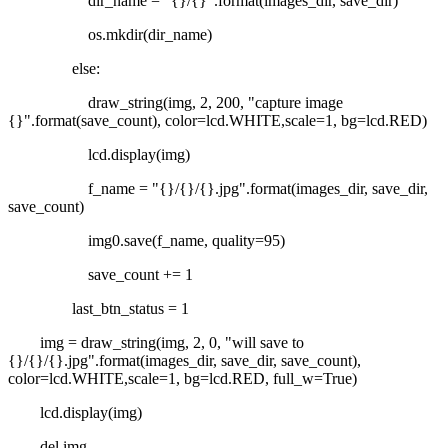
dir_name = "{}/{}".format(images_dir, save_dir)
os.mkdir(dir_name)
else:
draw_string(img, 2, 200, "capture image
{}".format(save_count), color=lcd.WHITE,scale=1, bg=lcd.RED)
lcd.display(img)
f_name = "{}/{}/{}.jpg".format(images_dir, save_dir,
save_count)
img0.save(f_name, quality=95)
save_count += 1
last_btn_status = 1
img = draw_string(img, 2, 0, "will save to
{}/{}/{}.jpg".format(images_dir, save_dir, save_count),
color=lcd.WHITE,scale=1, bg=lcd.RED, full_w=True)
lcd.display(img)
del img