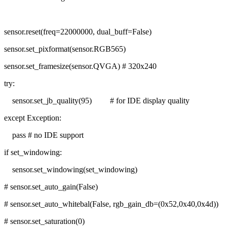
sensor.reset(freq=22000000, dual_buff=False)
sensor.set_pixformat(sensor.RGB565)
sensor.set_framesize(sensor.QVGA) # 320x240
try:
sensor.set_jb_quality(95) # for IDE display quality
except Exception:
pass # no IDE support
if set_windowing:
sensor.set_windowing(set_windowing)
# sensor.set_auto_gain(False)
# sensor.set_auto_whitebal(False, rgb_gain_db=(0x52,0x40,0x4d))
# sensor.set_saturation(0)