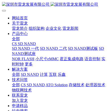
网站首页
关于雷龙
雷龙简介
组织架构
企业文化
雷龙新闻
产品中心
全部
CS SD NAND
SD NAND 一代
SD NAND 二代
SD NAND测试板
SD
NAND测试座
NOR FLASH
小尺寸eMMC
君正集成电路
语音控制
实
时时钟
更多
解决方案
全部
SD NAND
计算
互联
乐鑫
技术问答
全部
CS SD NAND
ATO Solution
存储技术
处理器技术
物联网技术
联系雷龙
加入雷龙
申请样品
站内搜索