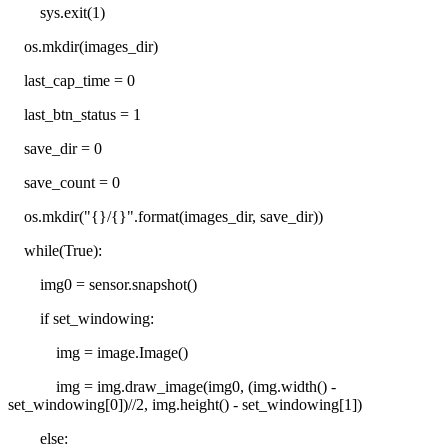
sys.exit(1)
os.mkdir(images_dir)
last_cap_time = 0
last_btn_status = 1
save_dir = 0
save_count = 0
os.mkdir("{}/{}".format(images_dir, save_dir))
while(True):
img0 = sensor.snapshot()
if set_windowing:
img = image.Image()
img = img.draw_image(img0, (img.width() -
set_windowing[0])//2, img.height() - set_windowing[1])
else: