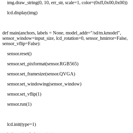
img.draw_string(0, 10, err_str, scale=1, color=(0xff,0x00,0x00))
lcd.display(img)
def main(anchors, labels = None, model_addr="/sd/m.kmodel",
sensor_window=input_size, lcd_rotation=0, sensor_hmirror=False,
sensor_vflip=False):
sensor.reset()
sensor.set_pixformat(sensor.RGB565)
sensor.set_framesize(sensor.QVGA)
sensor.set_windowing(sensor_window)
sensor.set_vflip(1)
sensor.run(1)
lcd.init(type=1)