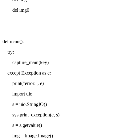
del img0
def main():
try:
capture_main(key)
except Exception as e:
print("error:", e)
import uio
s = uio.StringIO()
sys.print_exception(e, s)
s = s.getvalue()
img = image.Image()