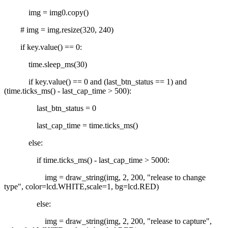
img = img0.copy()
# img = img.resize(320, 240)
if key.value() == 0:
time.sleep_ms(30)
if key.value() == 0 and (last_btn_status == 1) and
(time.ticks_ms() - last_cap_time > 500):
last_btn_status = 0
last_cap_time = time.ticks_ms()
else:
if time.ticks_ms() - last_cap_time > 5000:
img = draw_string(img, 2, 200, "release to change
type", color=lcd.WHITE,scale=1, bg=lcd.RED)
else:
img = draw_string(img, 2, 200, "release to capture",