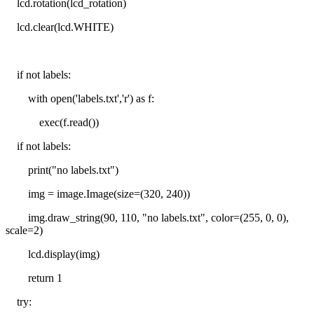
lcd.rotation(lcd_rotation)
lcd.clear(lcd.WHITE)
if not labels:
with open('labels.txt','r') as f:
exec(f.read())
if not labels:
print("no labels.txt")
img = image.Image(size=(320, 240))
img.draw_string(90, 110, "no labels.txt", color=(255, 0, 0),
scale=2)
lcd.display(img)
return 1
try: