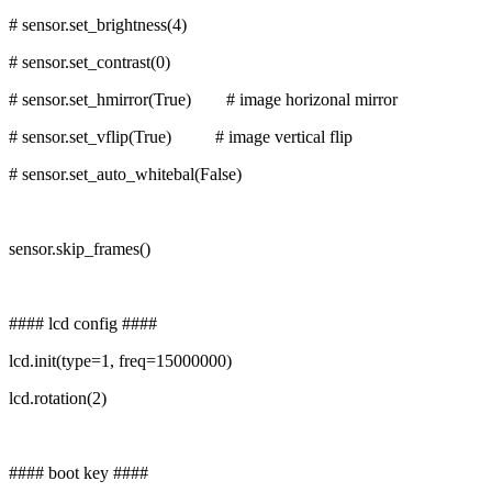
# sensor.set_brightness(4)
# sensor.set_contrast(0)
# sensor.set_hmirror(True) # image horizonal mirror
# sensor.set_vflip(True) # image vertical flip
# sensor.set_auto_whitebal(False)
sensor.skip_frames()
#### lcd config ####
lcd.init(type=1, freq=15000000)
lcd.rotation(2)
#### boot key ####