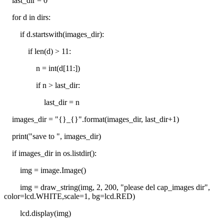
last_dir = 0
for d in dirs:
if d.startswith(images_dir):
if len(d) > 11:
n = int(d[11:])
if n > last_dir:
last_dir = n
images_dir = "{}_{}".format(images_dir, last_dir+1)
print("save to ", images_dir)
if images_dir in os.listdir():
img = image.Image()
img = draw_string(img, 2, 200, "please del cap_images dir",
color=lcd.WHITE,scale=1, bg=lcd.RED)
lcd.display(img)