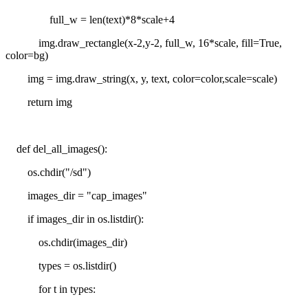
full_w = len(text)*8*scale+4
img.draw_rectangle(x-2,y-2, full_w, 16*scale, fill=True,
color=bg)
img = img.draw_string(x, y, text, color=color,scale=scale)
return img
def del_all_images():
os.chdir("/sd")
images_dir = "cap_images"
if images_dir in os.listdir():
os.chdir(images_dir)
types = os.listdir()
for t in types: