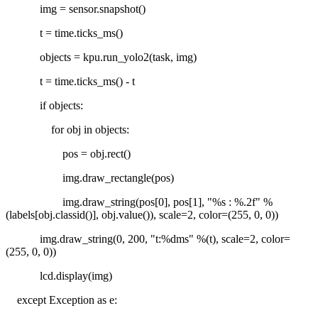
img = sensor.snapshot()
t = time.ticks_ms()
objects = kpu.run_yolo2(task, img)
t = time.ticks_ms() - t
if objects:
for obj in objects:
pos = obj.rect()
img.draw_rectangle(pos)
img.draw_string(pos[0], pos[1], "%s : %.2f" %
(labels[obj.classid()], obj.value()), scale=2, color=(255, 0, 0))
img.draw_string(0, 200, "t:%dms" %(t), scale=2, color=
(255, 0, 0))
lcd.display(img)
except Exception as e: