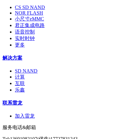
CS SD NAND
NOR FLASH
小尺寸eMMC
君正集成电路
语音控制
实时时钟
更多
解决方案
SD NAND
计算
互联
乐鑫
联系雷龙
加入雷龙
服务电话&邮箱
Tel:13691982107(优先)17727831243