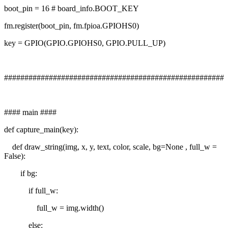
boot_pin = 16 # board_info.BOOT_KEY
fm.register(boot_pin, fm.fpioa.GPIOHS0)
key = GPIO(GPIO.GPIOHS0, GPIO.PULL_UP)
######################################################
#### main ####
def capture_main(key):
def draw_string(img, x, y, text, color, scale, bg=None , full_w =
False):
if bg:
if full_w:
full_w = img.width()
else: