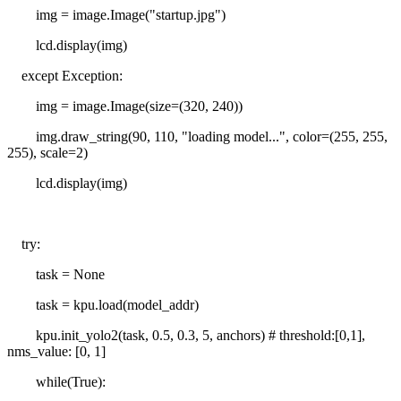
img = image.Image("startup.jpg")
lcd.display(img)
except Exception:
img = image.Image(size=(320, 240))
img.draw_string(90, 110, "loading model...", color=(255, 255,
255), scale=2)
lcd.display(img)
try:
task = None
task = kpu.load(model_addr)
kpu.init_yolo2(task, 0.5, 0.3, 5, anchors) # threshold:[0,1],
nms_value: [0, 1]
while(True):