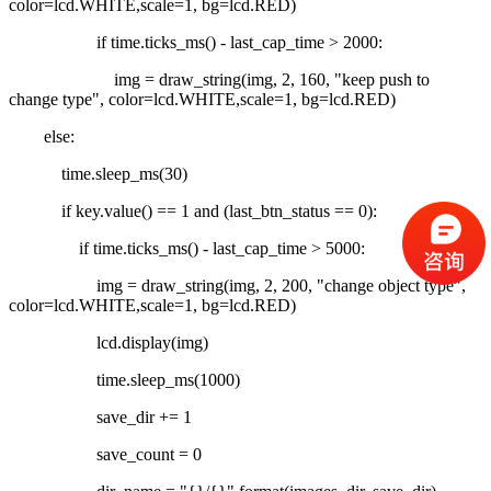
color=lcd.WHITE,scale=1, bg=lcd.RED)
if time.ticks_ms() - last_cap_time > 2000:
img = draw_string(img, 2, 160, "keep push to
change type", color=lcd.WHITE,scale=1, bg=lcd.RED)
else:
time.sleep_ms(30)
if key.value() == 1 and (last_btn_status == 0):
if time.ticks_ms() - last_cap_time > 5000:
img = draw_string(img, 2, 200, "change object type",
color=lcd.WHITE,scale=1, bg=lcd.RED)
lcd.display(img)
time.sleep_ms(1000)
save_dir += 1
save_count = 0