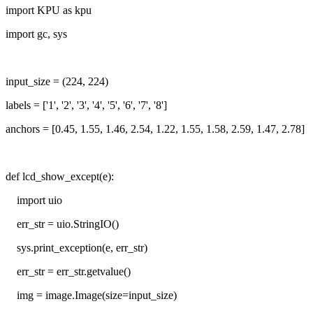
import KPU as kpu
import gc, sys
input_size = (224, 224)
labels = ['1', '2', '3', '4', '5', '6', '7', '8']
anchors = [0.45, 1.55, 1.46, 2.54, 1.22, 1.55, 1.58, 2.59, 1.47, 2.78]
def lcd_show_except(e):
import uio
err_str = uio.StringIO()
sys.print_exception(e, err_str)
err_str = err_str.getvalue()
img = image.Image(size=input_size)