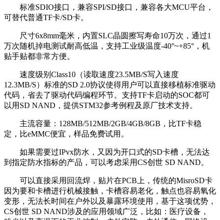
标准SDIO接口，兼容SPI/SD接口，兼容各大MCU平台，
可替代普通TF卡/SD卡。
尺寸6x8mm毫米，内置SLC晶圆擦写寿命10万次，通过1
万次随机掉电测试耐高低温，支持工业级温度-40°~+85°，机
贴手贴都非常方便。
速度级别Class10（读取速度23.5MB/S写入速度
12.3MB/S）标准的SD 2.0协议使得用户可以直接移植标准驱动
代码，省去了驱动代码编程环节。支持TF卡启动的SOC都可
以用SD NAND，提供STM32参考例程及原厂技术支持。
主流容量：128MB/512MB/2GB/4GB/8GB，比TF卡稳
定，比eMMC便宜，样品免费试用。
如果需要过IPvx防水，又因为开口式的SD卡槽，无法达
到指定防水指标的产品，可以考虑采用CS创世 SD NAND。
可以直接采用回流焊，贴片在PCB上，传统的MisroSD卡
因为要和卡槽进行机械接触，卡槽容易老化，触点也容易氧化
变形，无法长时间在户外以及暴露环境使用，基于这项优势，
CS创世 SD NAND涉及的应用领域广泛，比如：医疗设备，