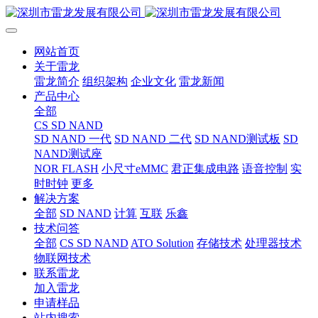
网站首页
关于雷龙
雷龙简介
组织架构
企业文化
雷龙新闻
产品中心
全部
CS SD NAND
SD NAND 一代
SD NAND 二代
SD NAND测试板
SD
NAND测试座
NOR FLASH
小尺寸eMMC
君正集成电路
语音控制
实
时时钟
更多
解决方案
全部
SD NAND
计算
互联
乐鑫
技术问答
全部
CS SD NAND
ATO Solution
存储技术
处理器技术
物联网技术
联系雷龙
加入雷龙
申请样品
站内搜索