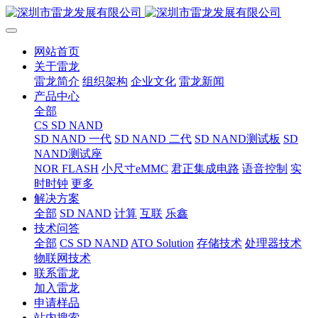
网站首页
关于雷龙
雷龙简介
组织架构
企业文化
雷龙新闻
产品中心
全部
CS SD NAND
SD NAND 一代
SD NAND 二代
SD NAND测试板
SD
NAND测试座
NOR FLASH
小尺寸eMMC
君正集成电路
语音控制
实
时时钟
更多
解决方案
全部
SD NAND
计算
互联
乐鑫
技术问答
全部
CS SD NAND
ATO Solution
存储技术
处理器技术
物联网技术
联系雷龙
加入雷龙
申请样品
站内搜索