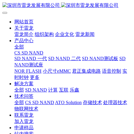
网站首页
关于雷龙
雷龙简介
组织架构
企业文化
雷龙新闻
产品中心
全部
CS SD NAND
SD NAND 一代
SD NAND 二代
SD NAND测试板
SD
NAND测试座
NOR FLASH
小尺寸eMMC
君正集成电路
语音控制
实
时时钟
更多
解决方案
全部
SD NAND
计算
互联
乐鑫
技术问答
全部
CS SD NAND
ATO Solution
存储技术
处理器技术
物联网技术
联系雷龙
加入雷龙
申请样品
站内搜索