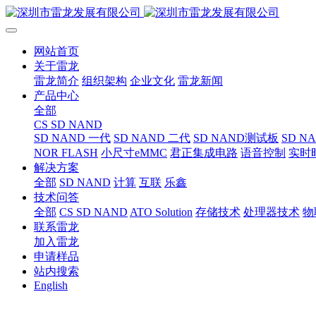
网站首页
关于雷龙
雷龙简介
组织架构
企业文化
雷龙新闻
产品中心
全部
CS SD NAND
SD NAND 一代
SD NAND 二代
SD NAND测试板
SD N
NOR FLASH
小尺寸eMMC
君正集成电路
语音控制
实时
解决方案
全部
SD NAND
计算
互联
乐鑫
技术问答
全部
CS SD NAND
ATO Solution
存储技术
处理器技术
物
联系雷龙
加入雷龙
申请样品
站内搜索
English