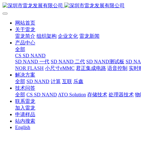
网站首页
关于雷龙
雷龙简介
组织架构
企业文化
雷龙新闻
产品中心
全部
CS SD NAND
SD NAND 一代
SD NAND 二代
SD NAND测试板
SD N
NOR FLASH
小尺寸eMMC
君正集成电路
语音控制
实时
解决方案
全部
SD NAND
计算
互联
乐鑫
技术问答
全部
CS SD NAND
ATO Solution
存储技术
处理器技术
物
联系雷龙
加入雷龙
申请样品
站内搜索
English