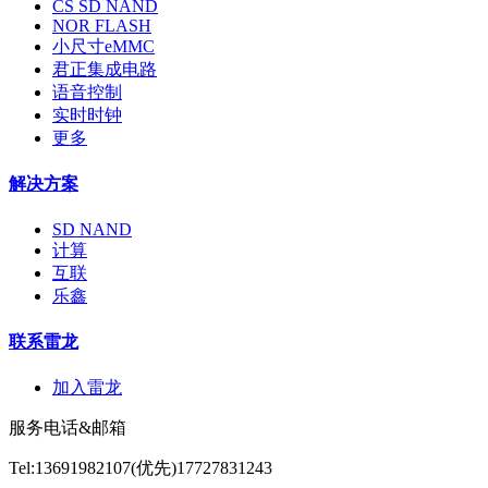
CS SD NAND
NOR FLASH
小尺寸eMMC
君正集成电路
语音控制
实时时钟
更多
解决方案
SD NAND
计算
互联
乐鑫
联系雷龙
加入雷龙
服务电话&邮箱
Tel:13691982107(优先)17727831243