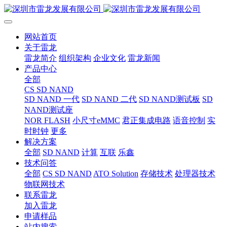
网站首页
关于雷龙
雷龙简介
组织架构
企业文化
雷龙新闻
产品中心
全部
CS SD NAND
SD NAND 一代
SD NAND 二代
SD NAND测试板
SD
NAND测试座
NOR FLASH
小尺寸eMMC
君正集成电路
语音控制
实
时时钟
更多
解决方案
全部
SD NAND
计算
互联
乐鑫
技术问答
全部
CS SD NAND
ATO Solution
存储技术
处理器技术
物联网技术
联系雷龙
加入雷龙
申请样品
站内搜索