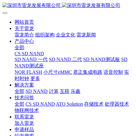
网站首页
关于雷龙
雷龙简介
组织架构
企业文化
雷龙新闻
产品中心
全部
CS SD NAND
SD NAND 一代
SD NAND 二代
SD NAND测试板
SD
NAND测试座
NOR FLASH
小尺寸eMMC
君正集成电路
语音控制
实
时时钟
更多
解决方案
全部
SD NAND
计算
互联
乐鑫
技术问答
全部
CS SD NAND
ATO Solution
存储技术
处理器技术
物联网技术
联系雷龙
加入雷龙
申请样品
站内搜索