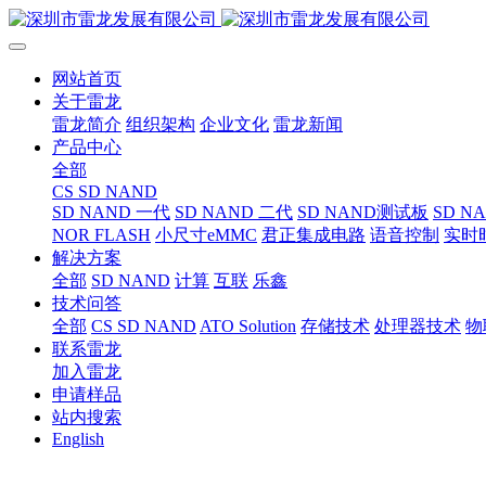
网站首页
关于雷龙
雷龙简介
组织架构
企业文化
雷龙新闻
产品中心
全部
CS SD NAND
SD NAND 一代
SD NAND 二代
SD NAND测试板
SD N
NOR FLASH
小尺寸eMMC
君正集成电路
语音控制
实时
解决方案
全部
SD NAND
计算
互联
乐鑫
技术问答
全部
CS SD NAND
ATO Solution
存储技术
处理器技术
物
联系雷龙
加入雷龙
申请样品
站内搜索
English