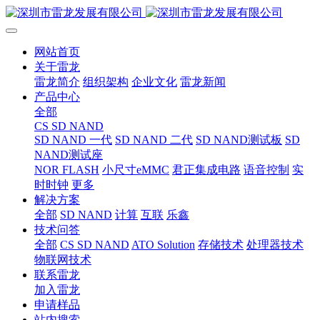
网站首页
关于雷龙
雷龙简介
组织架构
企业文化
雷龙新闻
产品中心
全部
CS SD NAND
SD NAND 一代
SD NAND 二代
SD NAND测试板
SD
NAND测试座
NOR FLASH
小尺寸eMMC
君正集成电路
语音控制
实
时时钟
更多
解决方案
全部
SD NAND
计算
互联
乐鑫
技术问答
全部
CS SD NAND
ATO Solution
存储技术
处理器技术
物联网技术
联系雷龙
加入雷龙
申请样品
站内搜索