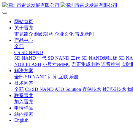
网站首页
关于雷龙
雷龙简介
组织架构
企业文化
雷龙新闻
产品中心
全部
CS SD NAND
SD NAND 一代
SD NAND 二代
SD NAND测试板
SD N
NOR FLASH
小尺寸eMMC
君正集成电路
语音控制
实时
解决方案
全部
SD NAND
计算
互联
乐鑫
技术问答
全部
CS SD NAND
ATO Solution
存储技术
处理器技术
物
联系雷龙
加入雷龙
申请样品
站内搜索
English