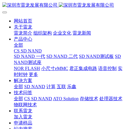
网站首页
关于雷龙
雷龙简介
组织架构
企业文化
雷龙新闻
产品中心
全部
CS SD NAND
SD NAND 一代
SD NAND 二代
SD NAND测试板
SD
NAND测试座
NOR FLASH
小尺寸eMMC
君正集成电路
语音控制
实
时时钟
更多
解决方案
全部
SD NAND
计算
互联
乐鑫
技术问答
全部
CS SD NAND
ATO Solution
存储技术
处理器技术
物联网技术
联系雷龙
加入雷龙
申请样品
站内搜索