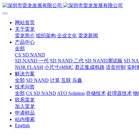
网站首页
关于雷龙
雷龙简介
组织架构
企业文化
雷龙新闻
产品中心
全部
CS SD NAND
SD NAND 一代
SD NAND 二代
SD NAND测试板
SD N
NOR FLASH
小尺寸eMMC
君正集成电路
语音控制
实时
解决方案
全部
SD NAND
计算
互联
乐鑫
技术问答
全部
CS SD NAND
ATO Solution
存储技术
处理器技术
物
联系雷龙
加入雷龙
申请样品
站内搜索
English