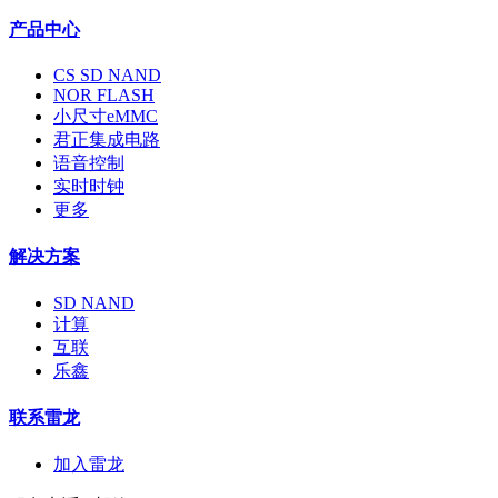
产品中心
CS SD NAND
NOR FLASH
小尺寸eMMC
君正集成电路
语音控制
实时时钟
更多
解决方案
SD NAND
计算
互联
乐鑫
联系雷龙
加入雷龙