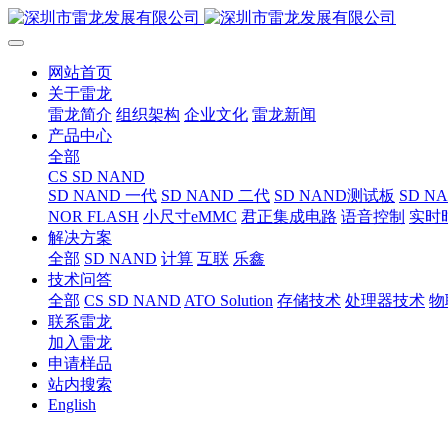
网站首页
关于雷龙
雷龙简介
组织架构
企业文化
雷龙新闻
产品中心
全部
CS SD NAND
SD NAND 一代
SD NAND 二代
SD NAND测试板
SD N
NOR FLASH
小尺寸eMMC
君正集成电路
语音控制
实时
解决方案
全部
SD NAND
计算
互联
乐鑫
技术问答
全部
CS SD NAND
ATO Solution
存储技术
处理器技术
物
联系雷龙
加入雷龙
申请样品
站内搜索
English