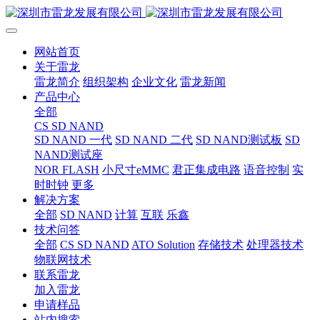
网站首页
关于雷龙
雷龙简介
组织架构
企业文化
雷龙新闻
产品中心
全部
CS SD NAND
SD NAND 一代
SD NAND 二代
SD NAND测试板
SD
NAND测试座
NOR FLASH
小尺寸eMMC
君正集成电路
语音控制
实
时时钟
更多
解决方案
全部
SD NAND
计算
互联
乐鑫
技术问答
全部
CS SD NAND
ATO Solution
存储技术
处理器技术
物联网技术
联系雷龙
加入雷龙
申请样品
站内搜索