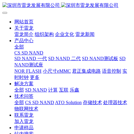
网站首页
关于雷龙
雷龙简介
组织架构
企业文化
雷龙新闻
产品中心
全部
CS SD NAND
SD NAND 一代
SD NAND 二代
SD NAND测试板
SD
NAND测试座
NOR FLASH
小尺寸eMMC
君正集成电路
语音控制
实
时时钟
更多
解决方案
全部
SD NAND
计算
互联
乐鑫
技术问答
全部
CS SD NAND
ATO Solution
存储技术
处理器技术
物联网技术
联系雷龙
加入雷龙
申请样品
站内搜索