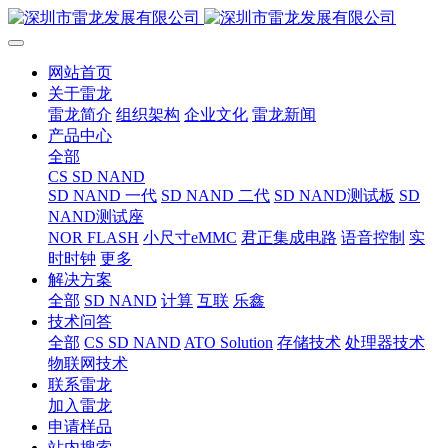
网站首页
关于雷龙
雷龙简介
组织架构
企业文化
雷龙新闻
产品中心
全部
CS SD NAND
SD NAND 一代
SD NAND 二代
SD NAND测试板
SD
NAND测试座
NOR FLASH
小尺寸eMMC
君正集成电路
语音控制
实
时时钟
更多
解决方案
全部
SD NAND
计算
互联
乐鑫
技术问答
全部
CS SD NAND
ATO Solution
存储技术
处理器技术
物联网技术
联系雷龙
加入雷龙
申请样品
站内搜索