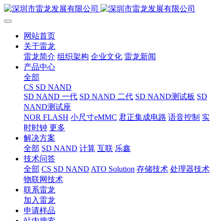
网站首页
关于雷龙
雷龙简介
组织架构
企业文化
雷龙新闻
产品中心
全部
CS SD NAND
SD NAND 一代
SD NAND 二代
SD NAND测试板
SD
NAND测试座
NOR FLASH
小尺寸eMMC
君正集成电路
语音控制
实
时时钟
更多
解决方案
全部
SD NAND
计算
互联
乐鑫
技术问答
全部
CS SD NAND
ATO Solution
存储技术
处理器技术
物联网技术
联系雷龙
加入雷龙
申请样品
站内搜索