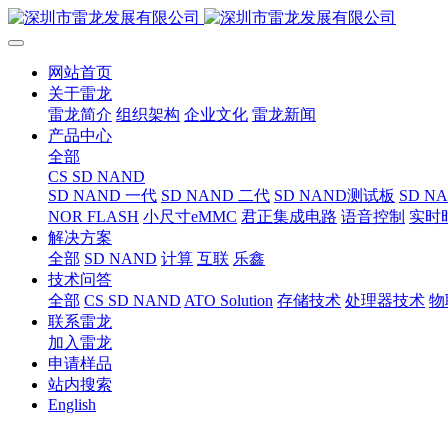
网站首页
关于雷龙
雷龙简介
组织架构
企业文化
雷龙新闻
产品中心
全部
CS SD NAND
SD NAND 一代
SD NAND 二代
SD NAND测试板
SD N
NOR FLASH
小尺寸eMMC
君正集成电路
语音控制
实时
解决方案
全部
SD NAND
计算
互联
乐鑫
技术问答
全部
CS SD NAND
ATO Solution
存储技术
处理器技术
物
联系雷龙
加入雷龙
申请样品
站内搜索
English