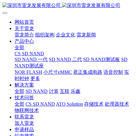
网站首页
关于雷龙
雷龙简介
组织架构
企业文化
雷龙新闻
产品中心
全部
CS SD NAND
SD NAND 一代
SD NAND 二代
SD NAND测试板
SD
NAND测试座
NOR FLASH
小尺寸eMMC
君正集成电路
语音控制
实
时时钟
更多
解决方案
全部
SD NAND
计算
互联
乐鑫
技术问答
全部
CS SD NAND
ATO Solution
存储技术
处理器技术
物联网技术
联系雷龙
加入雷龙
申请样品
站内搜索