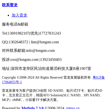
联系雷龙
加入雷龙
服务电话&邮箱
Tel:13691982107(优先)17727831243
QQ:1302648372 | line@longsto.com
对外联系邮箱:info@longsto.com
投诉:ceo@longsto.com |13923450403
地址:深圳市龙华区民治街道展滔科技大厦B座1907室
Copyright ©2008-2024 All Rights Reserved
雷龙发展版权所有
粤ICP备
17064055号-1
雷龙发展专为客户提供CS创世 SD NAND、贴片式TF卡、贴片式SD
卡，北京君正主芯片，韩国ATO Solution(SLC NAND、SPI NAND、
MCP）eMMC，小容量TF卡解决方案。
Powered by
MetInfo 7.3.0
©2008-2024
mituo.cn