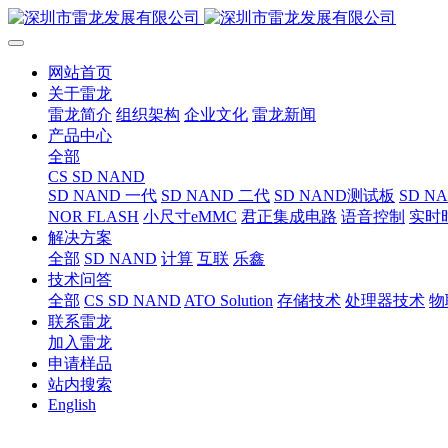
网站首页
关于雷龙
雷龙简介
组织架构
企业文化
雷龙新闻
产品中心
全部
CS SD NAND
SD NAND 一代
SD NAND 二代
SD NAND测试板
SD N
NOR FLASH
小尺寸eMMC
君正集成电路
语音控制
实时
解决方案
全部
SD NAND
计算
互联
乐鑫
技术问答
全部
CS SD NAND
ATO Solution
存储技术
处理器技术
物
联系雷龙
加入雷龙
申请样品
站内搜索
English