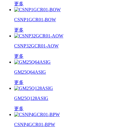
更多
CSNP1GCR01-BOW
更多
CSNP32GCR01-AOW
更多
GM25Q64ASIG
更多
GM25Q128ASIG
更多
CSNP4GCR01-BPW