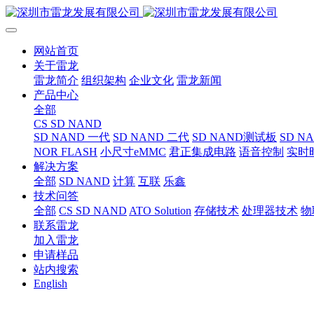
网站首页
关于雷龙
雷龙简介
组织架构
企业文化
雷龙新闻
产品中心
全部
CS SD NAND
SD NAND 一代
SD NAND 二代
SD NAND测试板
SD N
NOR FLASH
小尺寸eMMC
君正集成电路
语音控制
实时
解决方案
全部
SD NAND
计算
互联
乐鑫
技术问答
全部
CS SD NAND
ATO Solution
存储技术
处理器技术
物
联系雷龙
加入雷龙
申请样品
站内搜索
English