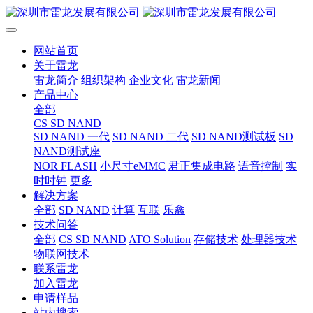
网站首页
关于雷龙
雷龙简介
组织架构
企业文化
雷龙新闻
产品中心
全部
CS SD NAND
SD NAND 一代
SD NAND 二代
SD NAND测试板
SD
NAND测试座
NOR FLASH
小尺寸eMMC
君正集成电路
语音控制
实
时时钟
更多
解决方案
全部
SD NAND
计算
互联
乐鑫
技术问答
全部
CS SD NAND
ATO Solution
存储技术
处理器技术
物联网技术
联系雷龙
加入雷龙
申请样品
站内搜索