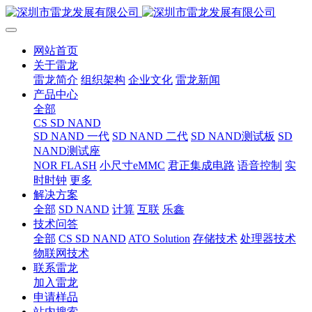
网站首页
关于雷龙
雷龙简介
组织架构
企业文化
雷龙新闻
产品中心
全部
CS SD NAND
SD NAND 一代
SD NAND 二代
SD NAND测试板
SD
NAND测试座
NOR FLASH
小尺寸eMMC
君正集成电路
语音控制
实
时时钟
更多
解决方案
全部
SD NAND
计算
互联
乐鑫
技术问答
全部
CS SD NAND
ATO Solution
存储技术
处理器技术
物联网技术
联系雷龙
加入雷龙
申请样品
站内搜索