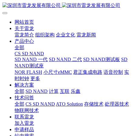
网站首页
关于雷龙
雷龙简介
组织架构
企业文化
雷龙新闻
产品中心
全部
CS SD NAND
SD NAND 一代
SD NAND 二代
SD NAND测试板
SD
NAND测试座
NOR FLASH
小尺寸eMMC
君正集成电路
语音控制
实
时时钟
更多
解决方案
全部
SD NAND
计算
互联
乐鑫
技术问答
全部
CS SD NAND
ATO Solution
存储技术
处理器技术
物联网技术
联系雷龙
加入雷龙
申请样品
站内搜索