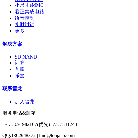
小尺寸eMMC
君正集成电路
语音控制
实时时钟
更多
解决方案
SD NAND
计算
互联
乐鑫
联系雷龙
加入雷龙
服务电话&邮箱
Tel:13691982107(优先)17727831243
QQ:1302648372 | line@longsto.com