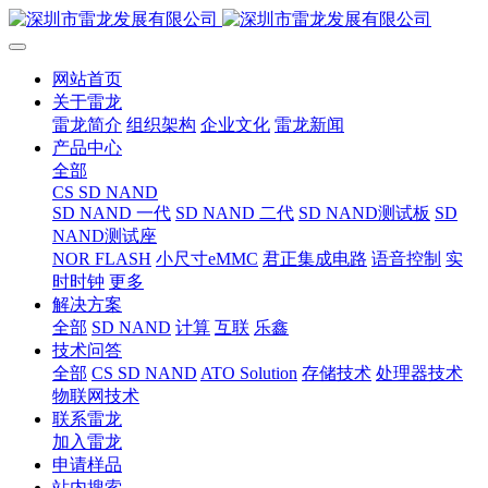
网站首页
关于雷龙
雷龙简介
组织架构
企业文化
雷龙新闻
产品中心
全部
CS SD NAND
SD NAND 一代
SD NAND 二代
SD NAND测试板
SD
NAND测试座
NOR FLASH
小尺寸eMMC
君正集成电路
语音控制
实
时时钟
更多
解决方案
全部
SD NAND
计算
互联
乐鑫
技术问答
全部
CS SD NAND
ATO Solution
存储技术
处理器技术
物联网技术
联系雷龙
加入雷龙
申请样品
站内搜索