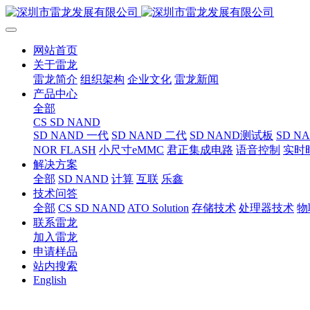
网站首页
关于雷龙
雷龙简介
组织架构
企业文化
雷龙新闻
产品中心
全部
CS SD NAND
SD NAND 一代
SD NAND 二代
SD NAND测试板
SD N
NOR FLASH
小尺寸eMMC
君正集成电路
语音控制
实时
解决方案
全部
SD NAND
计算
互联
乐鑫
技术问答
全部
CS SD NAND
ATO Solution
存储技术
处理器技术
物
联系雷龙
加入雷龙
申请样品
站内搜索
English