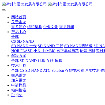
网站首页
关于雷龙
雷龙简介
组织架构
企业文化
雷龙新闻
产品中心
全部
CS SD NAND
SD NAND 一代
SD NAND 二代
SD NAND测试板
SD N
NOR FLASH
小尺寸eMMC
君正集成电路
语音控制
实时
解决方案
全部
SD NAND
计算
互联
乐鑫
技术问答
全部
CS SD NAND
ATO Solution
存储技术
处理器技术
物
联系雷龙
加入雷龙
申请样品
站内搜索
English