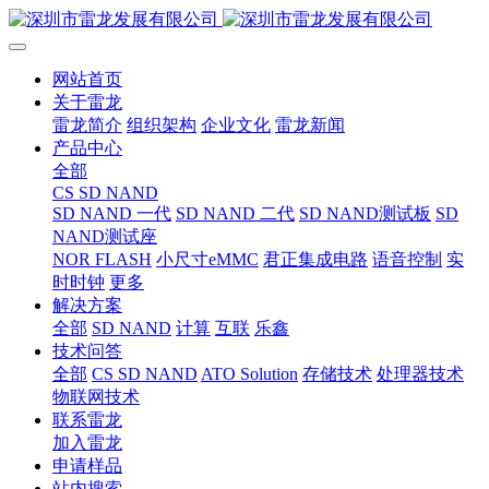
网站首页
关于雷龙
雷龙简介
组织架构
企业文化
雷龙新闻
产品中心
全部
CS SD NAND
SD NAND 一代
SD NAND 二代
SD NAND测试板
SD
NAND测试座
NOR FLASH
小尺寸eMMC
君正集成电路
语音控制
实
时时钟
更多
解决方案
全部
SD NAND
计算
互联
乐鑫
技术问答
全部
CS SD NAND
ATO Solution
存储技术
处理器技术
物联网技术
联系雷龙
加入雷龙
申请样品
站内搜索