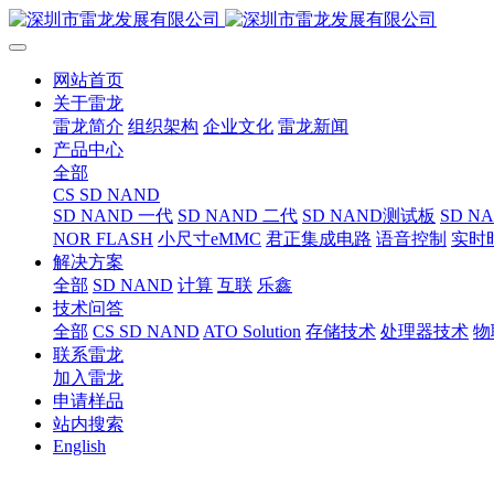
网站首页
关于雷龙
雷龙简介
组织架构
企业文化
雷龙新闻
产品中心
全部
CS SD NAND
SD NAND 一代
SD NAND 二代
SD NAND测试板
SD N
NOR FLASH
小尺寸eMMC
君正集成电路
语音控制
实时
解决方案
全部
SD NAND
计算
互联
乐鑫
技术问答
全部
CS SD NAND
ATO Solution
存储技术
处理器技术
物
联系雷龙
加入雷龙
申请样品
站内搜索
English