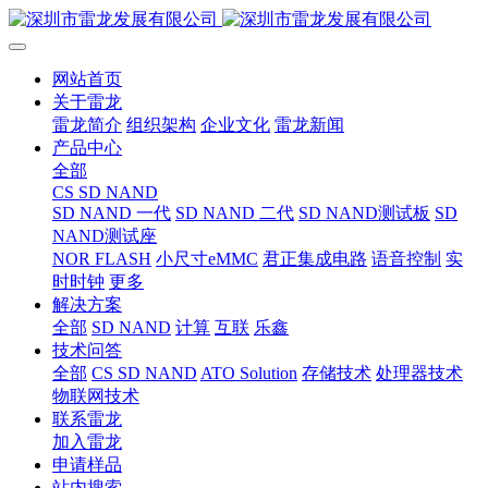
网站首页
关于雷龙
雷龙简介
组织架构
企业文化
雷龙新闻
产品中心
全部
CS SD NAND
SD NAND 一代
SD NAND 二代
SD NAND测试板
SD
NAND测试座
NOR FLASH
小尺寸eMMC
君正集成电路
语音控制
实
时时钟
更多
解决方案
全部
SD NAND
计算
互联
乐鑫
技术问答
全部
CS SD NAND
ATO Solution
存储技术
处理器技术
物联网技术
联系雷龙
加入雷龙
申请样品
站内搜索