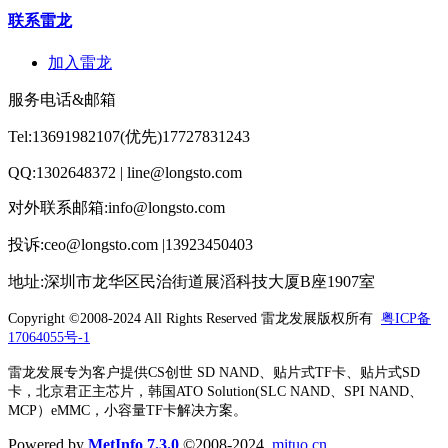
联系雷龙
加入雷龙
服务电话&邮箱
Tel:13691982107(优先)17727831243
QQ:1302648372 | line@longsto.com
对外联系邮箱:info@longsto.com
投诉:ceo@longsto.com |13923450403
地址:深圳市龙华区民治街道展滔科技大厦B座1907室
Copyright ©2008-2024 All Rights Reserved
雷龙发展版权所有
粤ICP备
17064055号-1
雷龙发展专为客户提供CS创世 SD NAND、贴片式TF卡、贴片式SD
卡，北京君正主芯片，韩国ATO Solution(SLC NAND、SPI NAND、
MCP）eMMC，小容量TF卡解决方案。
Powered by
MetInfo 7.3.0
©2008-2024
mituo.cn