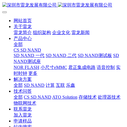
网站首页
关于雷龙
雷龙简介
组织架构
企业文化
雷龙新闻
产品中心
全部
CS SD NAND
SD NAND 一代
SD NAND 二代
SD NAND测试板
SD
NAND测试座
NOR FLASH
小尺寸eMMC
君正集成电路
语音控制
实
时时钟
更多
解决方案
全部
SD NAND
计算
互联
乐鑫
技术问答
全部
CS SD NAND
ATO Solution
存储技术
处理器技术
物联网技术
联系雷龙
加入雷龙
申请样品
站内搜索