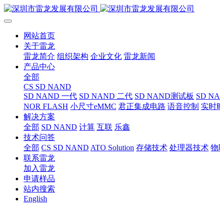
网站首页
关于雷龙
雷龙简介
组织架构
企业文化
雷龙新闻
产品中心
全部
CS SD NAND
SD NAND 一代
SD NAND 二代
SD NAND测试板
SD N
NOR FLASH
小尺寸eMMC
君正集成电路
语音控制
实时
解决方案
全部
SD NAND
计算
互联
乐鑫
技术问答
全部
CS SD NAND
ATO Solution
存储技术
处理器技术
物
联系雷龙
加入雷龙
申请样品
站内搜索
English