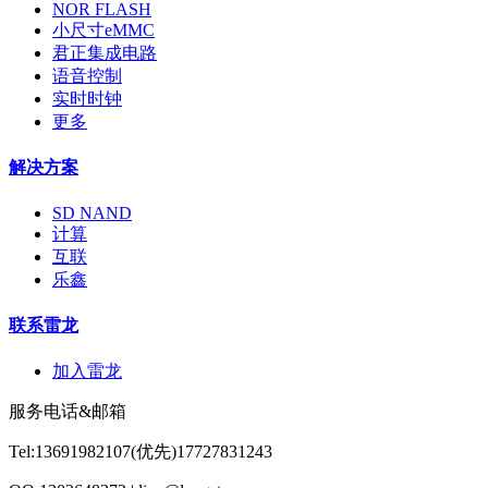
NOR FLASH
小尺寸eMMC
君正集成电路
语音控制
实时时钟
更多
解决方案
SD NAND
计算
互联
乐鑫
联系雷龙
加入雷龙
服务电话&邮箱
Tel:13691982107(优先)17727831243