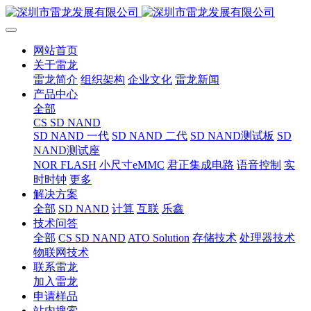
网站首页
关于雷龙
雷龙简介
组织架构
企业文化
雷龙新闻
产品中心
全部
CS SD NAND
SD NAND 一代
SD NAND 二代
SD NAND测试板
SD
NAND测试座
NOR FLASH
小尺寸eMMC
君正集成电路
语音控制
实
时时钟
更多
解决方案
全部
SD NAND
计算
互联
乐鑫
技术问答
全部
CS SD NAND
ATO Solution
存储技术
处理器技术
物联网技术
联系雷龙
加入雷龙
申请样品
站内搜索