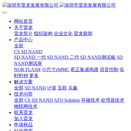
网站首页
关于雷龙
雷龙简介
组织架构
企业文化
雷龙新闻
产品中心
全部
CS SD NAND
SD NAND 一代
SD NAND 二代
SD NAND测试板
SD
NAND测试座
NOR FLASH
小尺寸eMMC
君正集成电路
语音控制
实
时时钟
更多
解决方案
全部
SD NAND
计算
互联
乐鑫
技术问答
全部
CS SD NAND
ATO Solution
存储技术
处理器技术
物联网技术
联系雷龙
加入雷龙
申请样品
站内搜索