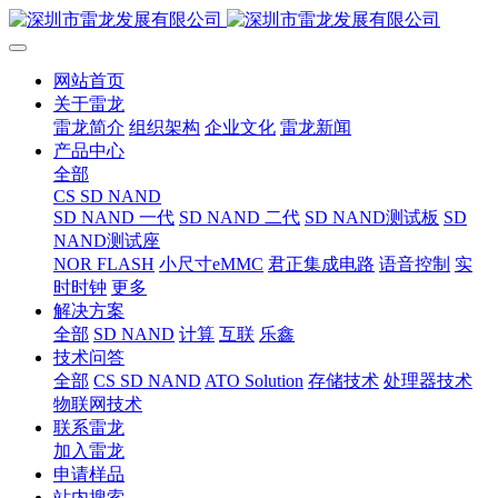
网站首页
关于雷龙
雷龙简介
组织架构
企业文化
雷龙新闻
产品中心
全部
CS SD NAND
SD NAND 一代
SD NAND 二代
SD NAND测试板
SD
NAND测试座
NOR FLASH
小尺寸eMMC
君正集成电路
语音控制
实
时时钟
更多
解决方案
全部
SD NAND
计算
互联
乐鑫
技术问答
全部
CS SD NAND
ATO Solution
存储技术
处理器技术
物联网技术
联系雷龙
加入雷龙
申请样品
站内搜索