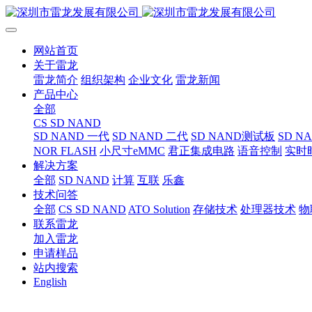
网站首页
关于雷龙
雷龙简介
组织架构
企业文化
雷龙新闻
产品中心
全部
CS SD NAND
SD NAND 一代
SD NAND 二代
SD NAND测试板
SD N
NOR FLASH
小尺寸eMMC
君正集成电路
语音控制
实时
解决方案
全部
SD NAND
计算
互联
乐鑫
技术问答
全部
CS SD NAND
ATO Solution
存储技术
处理器技术
物
联系雷龙
加入雷龙
申请样品
站内搜索
English