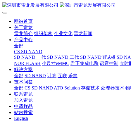
网站首页
关于雷龙
雷龙简介
组织架构
企业文化
雷龙新闻
产品中心
全部
CS SD NAND
SD NAND 一代
SD NAND 二代
SD NAND测试板
SD N
NOR FLASH
小尺寸eMMC
君正集成电路
语音控制
实时
解决方案
全部
SD NAND
计算
互联
乐鑫
技术问答
全部
CS SD NAND
ATO Solution
存储技术
处理器技术
物
联系雷龙
加入雷龙
申请样品
站内搜索
English