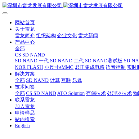
网站首页
关于雷龙
雷龙简介
组织架构
企业文化
雷龙新闻
产品中心
全部
CS SD NAND
SD NAND 一代
SD NAND 二代
SD NAND测试板
SD N
NOR FLASH
小尺寸eMMC
君正集成电路
语音控制
实时
解决方案
全部
SD NAND
计算
互联
乐鑫
技术问答
全部
CS SD NAND
ATO Solution
存储技术
处理器技术
物
联系雷龙
加入雷龙
申请样品
站内搜索
English