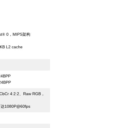
st
0
MIPS
®
，
架构
KB L2 cache
24BPP
24BPP
CbCr 4:2:2
Raw RGB
、
，
1080P@60fps
可达