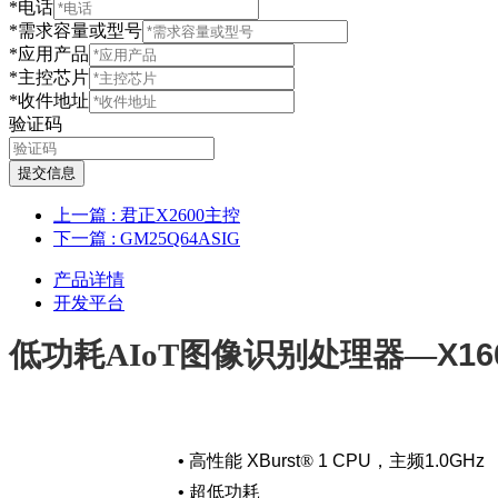
*电话
*需求容量或型号
*应用产品
*主控芯片
*收件地址
验证码
提交信息
上一篇
: 君正X2600主控
下一篇
: GM25Q64ASIG
产品详情
开发平台
X
16
低功耗
A
I
o
T
图像识别处理器
—
•
高性能
XBurst
®
1 CPU
，主频
1.0GHz
•
超低功耗