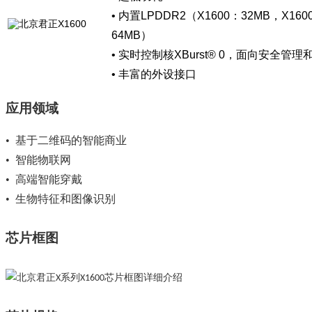
•
内置
LPDDR2
（
X1600
：
32MB
，
X160
6
4MB
）
•
实时控制核
XBurst® 0
，面向安全管理
•
丰富的外设接口
应用领域
•
基于
二维码的智能商业
•
智能物联网
•
高端智能穿戴
•
生物特征和图像识别
芯片框图