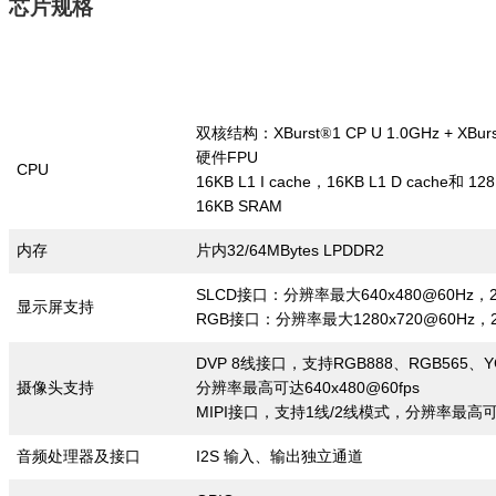
芯片规格
XBurst
1 CP U 1.0GHz + XBur
双核结构：
®
FPU
硬件
CPU
16KB L1 I cache
1
6KB L1 D cache
128
，
和
16KB SRAM
32/64MBytes LPDDR2
内存
片内
SLCD
640x480@60Hz
接口：分辨率最大
，
显示屏支持
RGB
1280x720@60Hz
接口：分辨率最大
，
DVP 8
RGB888
RGB565
Y
线接口，支持
、
、
640x480@60fps
摄像头支持
分辨率最高可达
MIPI
1
/2
接口，支持
线
线模式，分辨率最高
I2S
音频处理器及接口
输入、输出独立通道