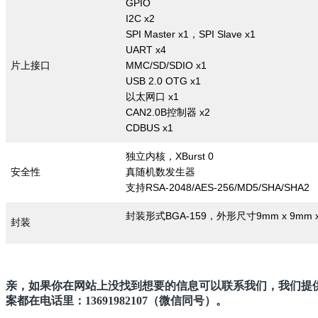
GPIO
I2C x2
SPI Master x1
SPI Slave x1
，
UART x4
MMC/SD/SDIO x1
片上接口
USB 2.0 OTG x1
x1
以太网口
CAN2.0B
x2
控制器
CDBUS x1
XBurst 0
独立内核，
安全性
真随机数发生器
RSA-2048/AES-256/MD5/SHA/SHA2
支持
BGA-159
9mm x 9mm 
封装形式
，外形尺寸
封装
亲，如果你在网站上没找到想要的信息可以联系我们，我们提
案都在电话里：13691982107（微信同号）。