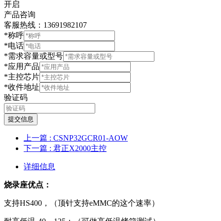
开启
产品咨询
客服热线：13691982107
*称呼
*电话
*需求容量或型号
*应用产品
*主控芯片
*收件地址
验证码
提交信息
上一篇
: CSNP32GCR01-AOW
下一篇
: 君正X2000主控
详细信息
烧录座优点：
支持HS400，（顶针支持eMMC的这个速率）