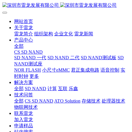
网站首页
关于雷龙
雷龙简介
组织架构
企业文化
雷龙新闻
产品中心
全部
CS SD NAND
SD NAND 一代
SD NAND 二代
SD NAND测试板
SD
NAND测试座
NOR FLASH
小尺寸eMMC
君正集成电路
语音控制
实
时时钟
更多
解决方案
全部
SD NAND
计算
互联
乐鑫
技术问答
全部
CS SD NAND
ATO Solution
存储技术
处理器技术
物联网技术
联系雷龙
加入雷龙
申请样品
站内搜索