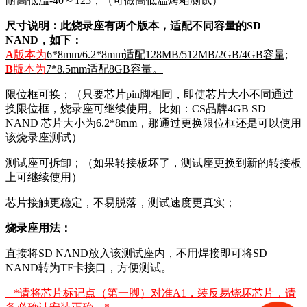
耐高低温-40～125；（可做高低温烤箱测试）
尺寸说明：此烧录座有两个版本，适配不同容量的SD
NAND，如下：
A
版本为
6*8mm/
6.2*8mm
适配128MB/512MB/
2GB/4GB容量;
B
版本为
7*8.5mm适配8GB容量。
限位框可换；（只要芯片pin脚相同，即使芯片大小不同通过
换限位框，烧录座可继续使用。比如：CS品牌4GB SD
NAND 芯片大小为6.2*8mm，那通过更换限位框还是可以使用
该烧录座测试）
测试座可拆卸；（如果转接板坏了，测试座更换到新的转接板
上可继续使用）
芯片接触更稳定，不易脱落，测试速度更真实；
烧录座用法：
直接将SD NAND放入该测试座内，不用焊接即可将SD
NAND转为TF卡接口，方便测试。
*请将芯片标记点（第一脚）对准A1，装反易烧坏芯片，请