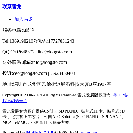
联系雷龙
加入雷龙
服务电话&邮箱
Tel:13691982107(优先)17727831243
QQ:1302648372 | line@longsto.com
对外联系邮箱:info@longsto.com
投诉:ceo@longsto.com |13923450403
地址:深圳市龙华区民治街道展滔科技大厦B座1907室
Copyright ©2008-2024 All Rights Reserved
雷龙发展版权所有
粤ICP备
17064055号-1
雷龙发展专为客户提供CS创世 SD NAND、贴片式TF卡、贴片式SD
卡，北京君正主芯片，韩国ATO Solution(SLC NAND、SPI NAND、
MCP）eMMC，小容量TF卡解决方案。
Powered by
MetInfo 7.3.0
©2008-2024
mituo.cn