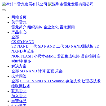
网站首页
关于雷龙
雷龙简介
组织架构
企业文化
雷龙新闻
产品中心
全部
CS SD NAND
SD NAND 一代
SD NAND 二代
SD NAND测试板
SD
NAND测试座
NOR FLASH
小尺寸eMMC
君正集成电路
语音控制
实
时时钟
更多
解决方案
全部
SD NAND
计算
互联
乐鑫
技术问答
全部
CS SD NAND
ATO Solution
存储技术
处理器技术
物联网技术
联系雷龙
加入雷龙
申请样品
站内搜索