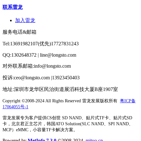
联系雷龙
加入雷龙
服务电话&邮箱
Tel:13691982107(优先)17727831243
QQ:1302648372 | line@longsto.com
对外联系邮箱:info@longsto.com
投诉:ceo@longsto.com |13923450403
地址:深圳市龙华区民治街道展滔科技大厦B座1907室
Copyright ©2008-2024 All Rights Reserved
雷龙发展版权所有
粤ICP备
17064055号-1
雷龙发展专为客户提供CS创世 SD NAND、贴片式TF卡、贴片式SD
卡，北京君正主芯片，韩国ATO Solution(SLC NAND、SPI NAND、
MCP）eMMC，小容量TF卡解决方案。
Powered by
MetInfo 7.3.0
©2008-2024
mituo.cn