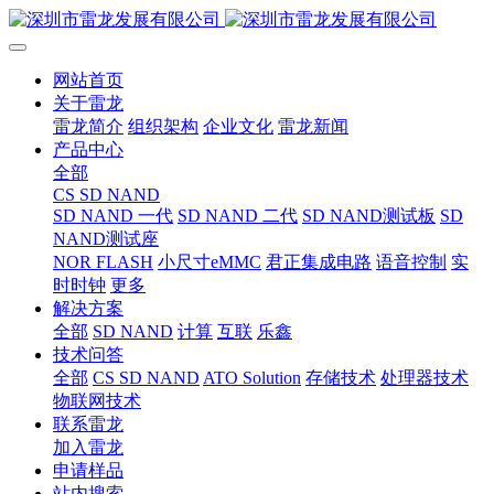
网站首页
关于雷龙
雷龙简介
组织架构
企业文化
雷龙新闻
产品中心
全部
CS SD NAND
SD NAND 一代
SD NAND 二代
SD NAND测试板
SD
NAND测试座
NOR FLASH
小尺寸eMMC
君正集成电路
语音控制
实
时时钟
更多
解决方案
全部
SD NAND
计算
互联
乐鑫
技术问答
全部
CS SD NAND
ATO Solution
存储技术
处理器技术
物联网技术
联系雷龙
加入雷龙
申请样品
站内搜索