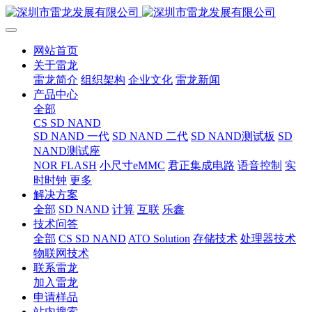
网站首页
关于雷龙
雷龙简介
组织架构
企业文化
雷龙新闻
产品中心
全部
CS SD NAND
SD NAND 一代
SD NAND 二代
SD NAND测试板
SD
NAND测试座
NOR FLASH
小尺寸eMMC
君正集成电路
语音控制
实
时时钟
更多
解决方案
全部
SD NAND
计算
互联
乐鑫
技术问答
全部
CS SD NAND
ATO Solution
存储技术
处理器技术
物联网技术
联系雷龙
加入雷龙
申请样品
站内搜索