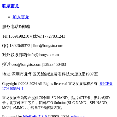
联系雷龙
加入雷龙
服务电话&邮箱
Tel:13691982107(优先)17727831243
QQ:1302648372 | line@longsto.com
对外联系邮箱:info@longsto.com
投诉:ceo@longsto.com |13923450403
地址:深圳市龙华区民治街道展滔科技大厦B座1907室
Copyright ©2008-2024 All Rights Reserved
雷龙发展版权所有
粤ICP备
17064055号-1
雷龙发展专为客户提供CS创世 SD NAND、贴片式TF卡、贴片式SD
卡，北京君正主芯片，韩国ATO Solution(SLC NAND、SPI NAND、
MCP）eMMC，小容量TF卡解决方案。
Powered by
MetInfo 7.3.0
©2008-2024
mituo.cn