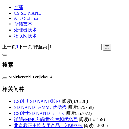
全部
CS SD NAND
ATO Solution
存储技术
处理器技术
物联网技术
上一页
1
下一页
转至第
搜索
相关问答
CS创世 SD NAND和Ra
阅读(
370228)
SD NAND与eMMC优劣势
阅读(
375768)
CS创世SD NAND与TF卡
阅读(
367072)
详解eMMC的前世今生和优劣势
阅读(
153459)
北京君正主控应用产品：闪铸科技
阅读(
13001)