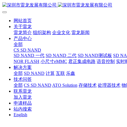
网站首页
关于雷龙
雷龙简介
组织架构
企业文化
雷龙新闻
产品中心
全部
CS SD NAND
SD NAND 一代
SD NAND 二代
SD NAND测试板
SD N
NOR FLASH
小尺寸eMMC
君正集成电路
语音控制
实时
解决方案
全部
SD NAND
计算
互联
乐鑫
技术问答
全部
CS SD NAND
ATO Solution
存储技术
处理器技术
物
联系雷龙
加入雷龙
申请样品
站内搜索
English